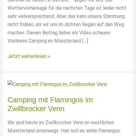
Wettervorhersage für die nächsten Tage ist leider nicht
sehr vielversprechend. Aber das kann unsere Stimmung
nicht trüben, als wir uns im dichten Regen auf den Weg
machen. Diesen Beitrag lieber als Video schauen
Wellness Camping im Münsterland […]
Wellness
Jetzt weiterlesen »
Camping
in
NRW
–
3
Camping mit Flamingos im
Tage
Zwillbrocker Venn
Jammertal
Resort
Wir sind heute im Zwillbrocker Venn im westlichen
Münsterland unterwegs. Hier soll es wilde Flamingos