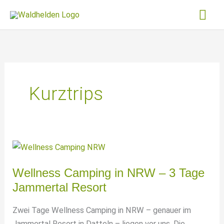
Zum
Hau
Inhalt
springen
Kurztrips
Wellness Camping in NRW – 3 Tage
Jammertal Resort
Zwei Tage Wellness Camping in NRW – genauer im
Jammertal Resort in Datteln – liegen vor uns. Die