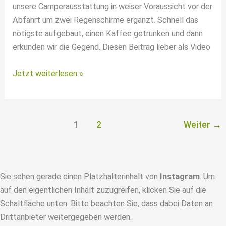
unsere Camperausstattung in weiser Voraussicht vor der
Abfahrt um zwei Regenschirme ergänzt. Schnell das
nötigste aufgebaut, einen Kaffee getrunken und dann
erkunden wir die Gegend. Diesen Beitrag lieber als Video
3
Jetzt weiterlesen »
Tage
Camping
Noordwijk
1
2
Weiter
→
–
Noordwijkerhout
–
Sollasi
Sie sehen gerade einen Platzhalterinhalt von
Instagram
. Um
[mit
auf den eigentlichen Inhalt zuzugreifen, klicken Sie auf die
Hund]
Schaltfläche unten. Bitte beachten Sie, dass dabei Daten an
Drittanbieter weitergegeben werden.