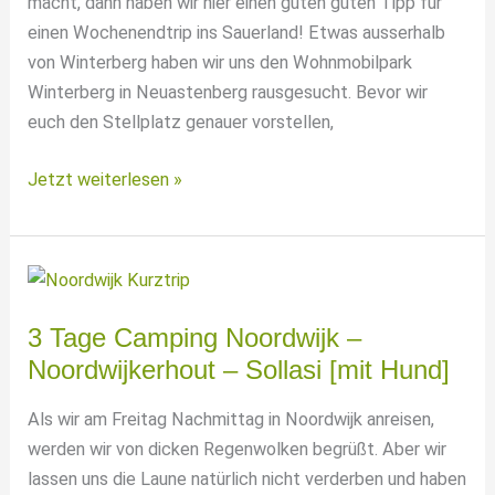
macht, dann haben wir hier einen guten guten Tipp für
einen Wochenendtrip ins Sauerland! Etwas ausserhalb
von Winterberg haben wir uns den Wohnmobilpark
Winterberg in Neuastenberg rausgesucht. Bevor wir
euch den Stellplatz genauer vorstellen,
Alpen-
Jetzt weiterlesen »
Feeling
mitten
in
Deutschland
–
3 Tage Camping Noordwijk –
Was
Noordwijkerhout – Sollasi [mit Hund]
Winterberg
besonders
Als wir am Freitag Nachmittag in Noordwijk anreisen,
macht!
werden wir von dicken Regenwolken begrüßt. Aber wir
lassen uns die Laune natürlich nicht verderben und haben