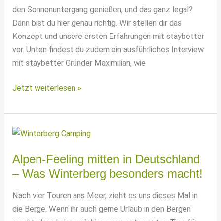
den Sonnenuntergang genießen, und das ganz legal?
Dann bist du hier genau richtig. Wir stellen dir das
Konzept und unsere ersten Erfahrungen mit staybetter
vor. Unten findest du zudem ein ausführliches Interview
mit staybetter Gründer Maximilian, wie
Unsere
Jetzt weiterlesen »
staybetter
Erfahrungen
–
Legal
Freistehen
Alpen-Feeling mitten in Deutschland
mit
– Was Winterberg besonders macht!
dem
Wohnmobil
Nach vier Touren ans Meer, zieht es uns dieses Mal in
die Berge. Wenn ihr auch gerne Urlaub in den Bergen