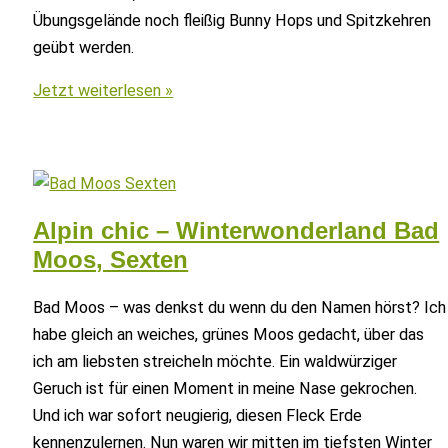
Übungsgelände noch fleißig Bunny Hops und Spitzkehren
geübt werden.
Rosadira
Jetzt weiterlesen »
Bike
–
Das
„All-
you-
Alpin chic – Winterwonderland Bad
can-
Moos, Sexten
bike“
Bike
Bad Moos – was denkst du wenn du den Namen hörst? Ich
Festival
habe gleich an weiches, grünes Moos gedacht, über das
im
ich am liebsten streicheln möchte. Ein waldwürziger
Eggental
Geruch ist für einen Moment in meine Nase gekrochen.
Und ich war sofort neugierig, diesen Fleck Erde
kennenzulernen. Nun waren wir mitten im tiefsten Winter