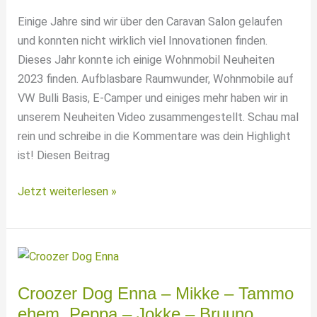
2022
Einige Jahre sind wir über den Caravan Salon gelaufen
und konnten nicht wirklich viel Innovationen finden.
Dieses Jahr konnte ich einige Wohnmobil Neuheiten
2023 finden. Aufblasbare Raumwunder, Wohnmobile auf
VW Bulli Basis, E-Camper und einiges mehr haben wir in
unserem Neuheiten Video zusammengestellt. Schau mal
rein und schreibe in die Kommentare was dein Highlight
ist! Diesen Beitrag
6
Jetzt weiterlesen »
Wohnmobil
Neuheiten
2023
–
frisch
Croozer Dog Enna – Mikke – Tammo
vom
ehem. Peppa – Jokke – Bruuno.