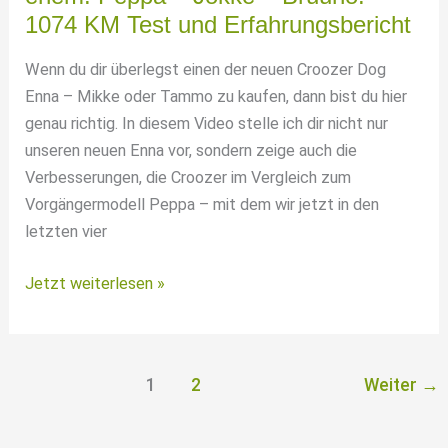
Caravan
1074 KM Test und Erfahrungsbericht
Salon
Düsseldorf
Wenn du dir überlegst einen der neuen Croozer Dog
Enna – Mikke oder Tammo zu kaufen, dann bist du hier
genau richtig. In diesem Video stelle ich dir nicht nur
unseren neuen Enna vor, sondern zeige auch die
Verbesserungen, die Croozer im Vergleich zum
Vorgängermodell Peppa – mit dem wir jetzt in den
letzten vier
Croozer
Jetzt weiterlesen »
Dog
Enna
–
1
2
Weiter
→
Mikke
–
Tammo