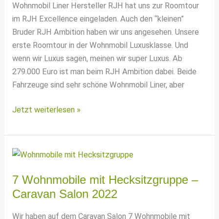
Wohnmobil Liner Hersteller RJH hat uns zur Roomtour
im RJH Excellence eingeladen. Auch den “kleinen”
Bruder RJH Ambition haben wir uns angesehen. Unsere
erste Roomtour in der Wohnmobil Luxusklasse. Und
wenn wir Luxus sagen, meinen wir super Luxus. Ab
279.000 Euro ist man beim RJH Ambition dabei. Beide
Fahrzeuge sind sehr schöne Wohnmobil Liner, aber
Superliner
Jetzt weiterlesen »
“schon”
ab
439.000
–
RJH
7 Wohnmobile mit Hecksitzgruppe –
Wohnmobil
Caravan Salon 2022
Roomtour
Excellence
Wir haben auf dem Caravan Salon 7 Wohnmobile mit