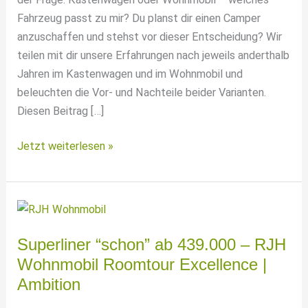
Fahrzeug passt zu mir? Du planst dir einen Camper
anzuschaffen und stehst vor dieser Entscheidung? Wir
teilen mit dir unsere Erfahrungen nach jeweils anderthalb
Jahren im Kastenwagen und im Wohnmobil und
beleuchten die Vor- und Nachteile beider Varianten.
Diesen Beitrag […]
Wohnmobil
Jetzt weiterlesen »
oder
Kastenwagen?
Die
Wahrheit
nach
Superliner “schon” ab 439.000 – RJH
3
Wohnmobil Roomtour Excellence |
Jahren
Ambition
Camping