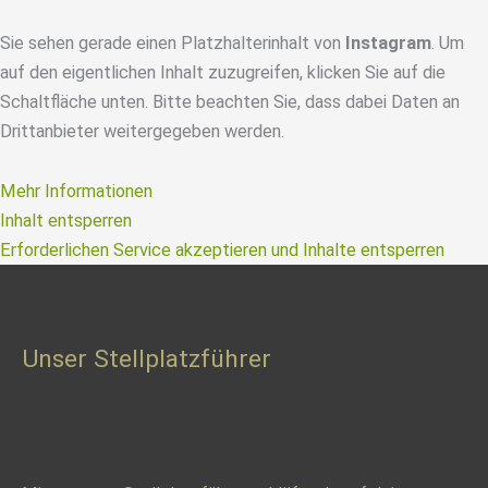
ehem.
Sie sehen gerade einen Platzhalterinhalt von
Instagram
. Um
Peppa
auf den eigentlichen Inhalt zuzugreifen, klicken Sie auf die
–
Schaltfläche unten. Bitte beachten Sie, dass dabei Daten an
Jokke
Drittanbieter weitergegeben werden.
–
Bruuno.
Mehr Informationen
1074
Inhalt entsperren
KM
Erforderlichen Service akzeptieren und Inhalte entsperren
Test
und
Erfahrungsbericht
Unser Stellplatzführer