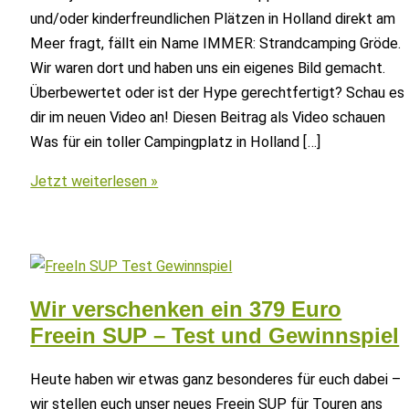
und/oder kinderfreundlichen Plätzen in Holland direkt am
Meer fragt, fällt ein Name IMMER: Strandcamping Gröde.
Wir waren dort und haben uns ein eigenes Bild gemacht.
Überbewertet oder ist der Hype gerechtfertigt? Schau es
dir im neuen Video an! Diesen Beitrag als Video schauen
Was für ein toller Campingplatz in Holland […]
Strandcamping
Jetzt weiterlesen »
Gröde
–
Bester
Campingplatz
in
Wir verschenken ein 379 Euro
Holland
Freein SUP – Test und Gewinnspiel
direkt
am
Heute haben wir etwas ganz besonderes für euch dabei –
Meer?
wir stellen euch unser neues Freein SUP für Touren ans