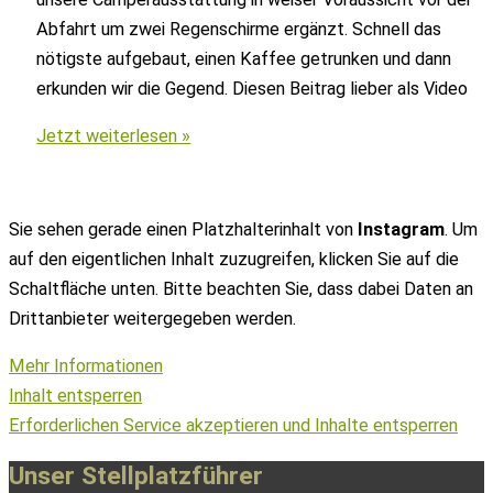
Abfahrt um zwei Regenschirme ergänzt. Schnell das
nötigste aufgebaut, einen Kaffee getrunken und dann
erkunden wir die Gegend. Diesen Beitrag lieber als Video
3
Jetzt weiterlesen »
Tage
Camping
Noordwijk
Sie sehen gerade einen Platzhalterinhalt von
Instagram
. Um
–
auf den eigentlichen Inhalt zuzugreifen, klicken Sie auf die
Noordwijkerhout
Schaltfläche unten. Bitte beachten Sie, dass dabei Daten an
–
Drittanbieter weitergegeben werden.
Sollasi
Mehr Informationen
[mit
Inhalt entsperren
Hund]
Erforderlichen Service akzeptieren und Inhalte entsperren
Unser Stellplatzführer