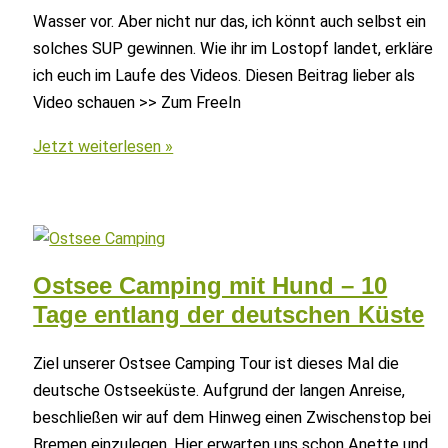
Wasser vor. Aber nicht nur das, ich könnt auch selbst ein
solches SUP gewinnen. Wie ihr im Lostopf landet, erkläre
ich euch im Laufe des Videos. Diesen Beitrag lieber als
Video schauen >> Zum FreeIn
Wir
Jetzt weiterlesen »
verschenken
ein
379
Euro
Freein
Ostsee Camping mit Hund – 10
SUP
Tage entlang der deutschen Küste
–
Test
Ziel unserer Ostsee Camping Tour ist dieses Mal die
und
deutsche Ostseeküste. Aufgrund der langen Anreise,
Gewinnspiel
beschließen wir auf dem Hinweg einen Zwischenstop bei
Bremen einzulegen. Hier erwarten uns schon Anette und