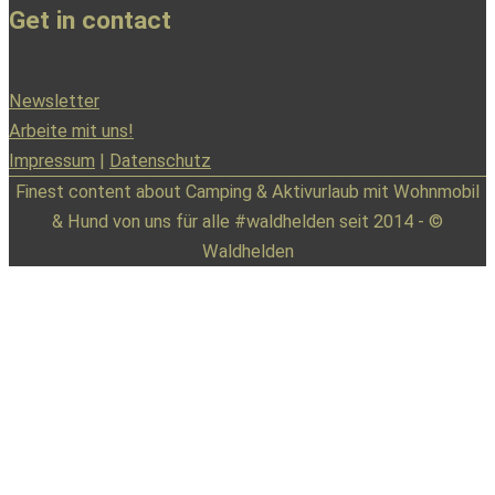
Get in contact
Newsletter
Arbeite mit uns!
Impressum
|
Datenschutz
Finest content about Camping & Aktivurlaub mit Wohnmobil
& Hund von uns für alle #waldhelden seit 2014 - ©
Waldhelden