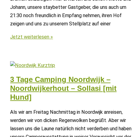
Johann, unsere staybetter Gastgeber, die uns auch um
21:30 noch freundlich in Empfang nehmen, ihren Hof
zeigen und uns zu unserem Stellplatz auf einer
Ostsee
Jetzt weiterlesen »
Camping
mit
Hund
–
10
3 Tage Camping Noordwijk –
Tage
Noordwijkerhout – Sollasi [mit
entlang
Hund]
der
deutschen
Als wir am Freitag Nachmittag in Noordwijk anreisen,
Küste
werden wir von dicken Regenwolken begrüßt. Aber wir
lassen uns die Laune natürlich nicht verderben und haben
unsere Camperausstattung in weiser Voraussicht vor der