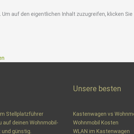
. Um auf den eigentlichen Inhalt zuzugreifen, klicken Sie
en
Unsere besten
m Stellplatzführer
Kastenwagen vs Wohnmo
u auf deinen Wohnmobil-
Wohnmobil Kosten
 und günstig.
WLAN im Kastenwagen