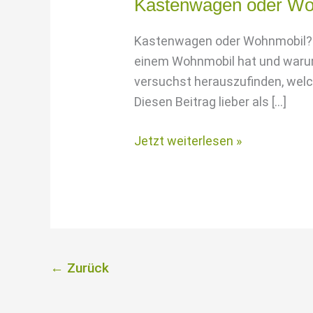
Kastenwagen oder Woh
Kastenwagen oder Wohnmobil? I
einem Wohnmobil hat und warum
versuchst herauszufinden, welche
Diesen Beitrag lieber als […]
Kastenwagen
Jetzt weiterlesen »
oder
Wohnmobil
–
Was
ist
besser?
←
Zurück